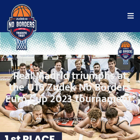
Real Madrid triumphs at
the U16 Zudek No Borders
Euro Cup 2023 tournament.
November 21, 2023
News