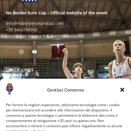
No Border Euro Cup – Official website of the event
info@noborderseurocup.com
+39 3456788990
Strada per Vienna 1/A, 34151 Trieste
QUICK LINKS
Gestisci Consenso
OTHER PAGES
Per fornire le migliori esperienze, utilizziamo tecnologie come i cookie
per memorizzare e/o accedere alle informazioni del dispositivo. Il
consenso a queste tecnologie ci permetterà di elaborare dati come il
comportamento di navigazione o ID unici su questo sito. Non
acconsentire o ritirare il consenso può influire negativamente su alcune