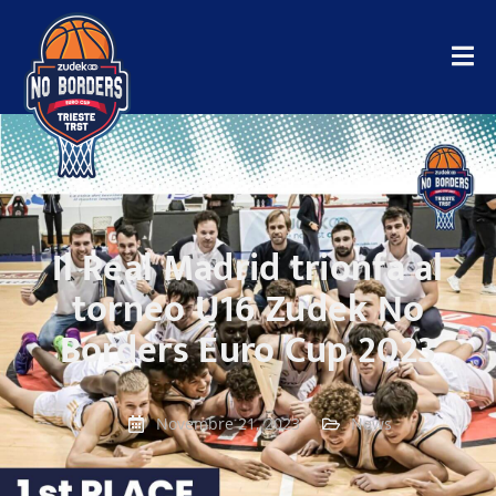
Il Real Madrid trionfa al
torneo U16 Zudek No
Borders Euro Cup 2023
Novembre 21, 2023
News