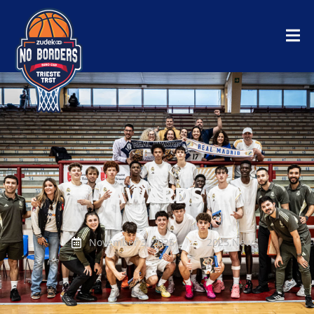
AWARDS
November 3, 2025
2025
,
News