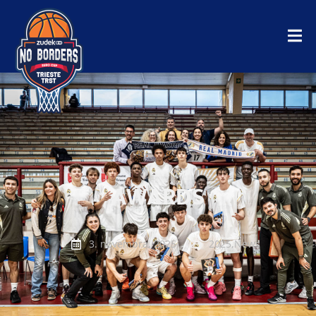
AWARDS
3. novembra, 2025
2025
,
News