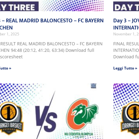
3 – REAL MADRID BALONCESTO – FC BAYERN
Day 3 – 
CHEN
INTERNAT
er 1, 2025
November 1, 
 RESULT REAL MADRID BALONCESTO – FC BAYERN
FINAL RESU
EN 94:48 (20:12, 41:20, 63:34) Download full
INTERNATION
scoresheet
Download fu
Tutto »
Leggi Tutto »