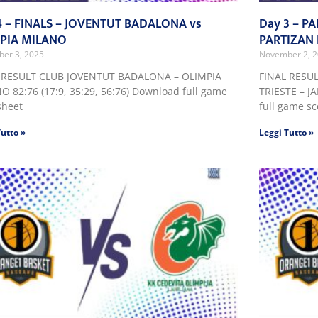
4 – FINALS – JOVENTUT BADALONA vs
Day 3 – P
PIA MILANO
PARTIZAN
er 3, 2025
November 2, 
 RESULT CLUB JOVENTUT BADALONA – OLIMPIA
FINAL RESU
O 82:76 (17:9, 35:29, 56:76) Download full game
TRIESTE – J
sheet
full game s
Tutto »
Leggi Tutto »