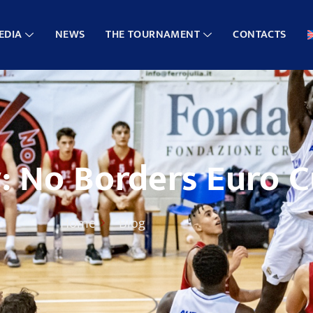
EDIA
NEWS
THE TOURNAMENT
CONTACTS
: No Borders Euro 
Home
Blog