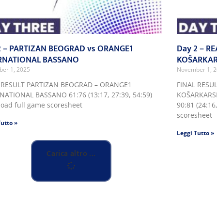
2 – PARTIZAN BEOGRAD vs ORANGE1
Day 2 – R
RNATIONAL BASSANO
KOŠARKAR
er 1, 2025
November 1, 
 RESULT PARTIZAN BEOGRAD – ORANGE1
FINAL RESU
NATIONAL BASSANO 61:76 (13:17, 27:39, 54:59)
KOŠARKARSK
oad full game scoresheet
90:81 (24:16
scoresheet
Tutto »
Leggi Tutto »
Carica altro ...