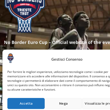
No Border Euro Cup – Official website of the ev
info@noborderseurocup.com
+39 3456788990
Gestisci Consenso
Strada per Vienna 1/A, 34151 Trieste
Per fornire le migliori esperienze, utilizziamo tecnologie come i cookie per
memorizzare e/o accedere alle informazioni del dispositivo. Il consenso a 
tecnologie ci permetterà di elaborare dati come il comportamento di navig
unici su questo sito. Non acconsentire o ritirare il consenso può influire n
su alcune caratteristiche e funzioni.
Accetta
Nega
Visualizza le p