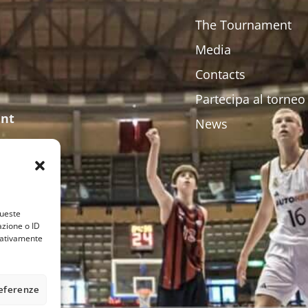
The Tournament
Media
Contacts
Partecipa al torneo
ent
News
queste
azione o ID
egativamente
referenze