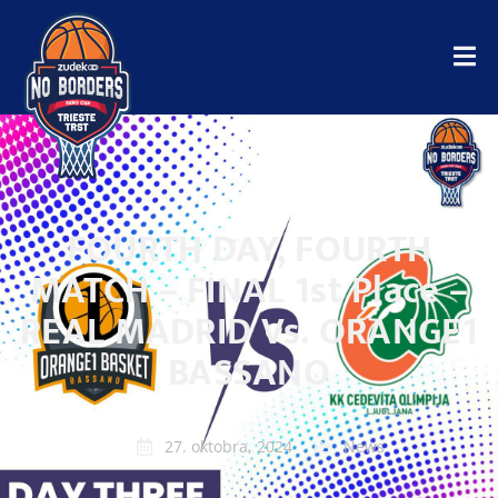
FOURTH DAY, FOURTH
MATCH – FINAL 1st Place –
REAL MADRID Vs. ORANGE1
BASSANO
27. oktobra, 2024
News