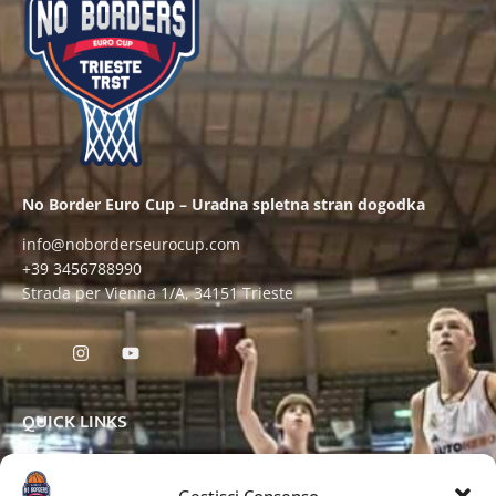
No Border Euro Cup – Uradna spletna stran dogodka
info@noborderseurocup.com
+39 3456788990
Strada per Vienna 1/A, 34151 Trieste
QUICK LINKS