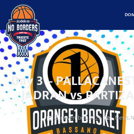
DO
Day 3 – PALLACANES
JADRAN vs PARTIZ
2. novembra, 2025
News
,
N