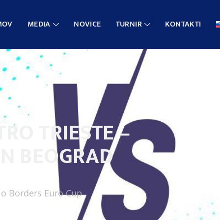
MOV
MEDIA
NOVICE
TURNIR
KONTAKTI
TRO TRIESTE –
AN BEOGRAD
o Borders Euro Cup