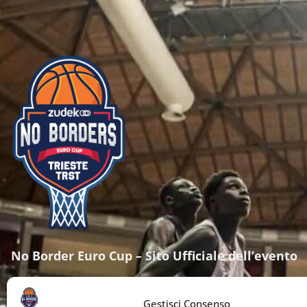
No Border Euro Cup – Sito Ufficiale dell’evento
info@noborderseurocup.com
+39 3456788990
Gestisci Consenso