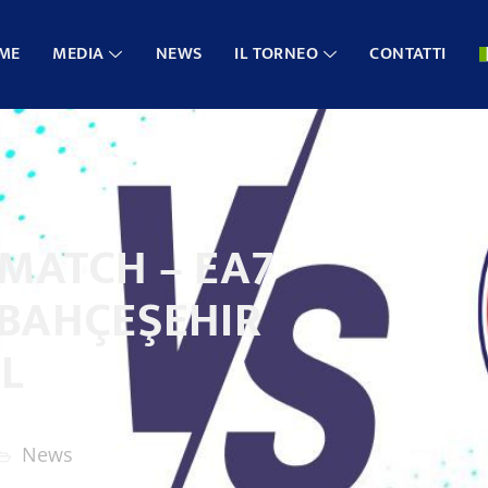
ME
MEDIA
NEWS
IL TORNEO
CONTATTI
 MATCH – EA7
 BAHÇEŞEHIR
L
News