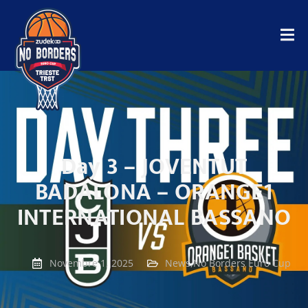
Day 3 – JOVENTUT
BADALONA – ORANGE1
INTERNATIONAL BASSANO
Novembre 1, 2025
News
,
No Borders Euro Cup