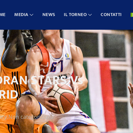
ME
MEDIA
NEWS
IL TORNEO
CONTATTI
DRAN STARS Vs
RID
ery
,
Non categorizzato