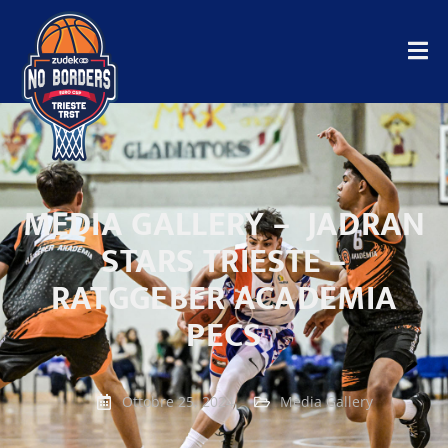
MEDIA GALLERY – JADRAN
STARS TRIESTE –
RATGGEBER ACADEMIA
PECS
Ottobre 25, 2024
Media Gallery